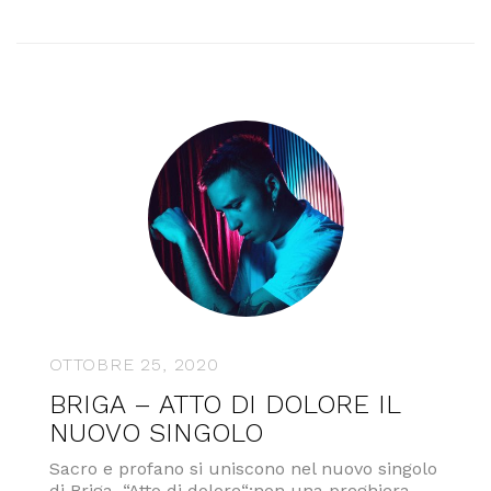
OTTOBRE 25, 2020
BRIGA – ATTO DI DOLORE IL
NUOVO SINGOLO
Sacro e profano si uniscono nel nuovo singolo
di Briga, “Atto di dolore“:non una preghiera