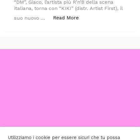
“DM”, Giaco, l’artista più R’n’B della scena
italiana, torna con “KIKI” (distr. Artist First), il
““KIKI” È IL NUOVO SI
Read More
suo nuovo …
Utilizziamo i cookie per essere sicuri che tu possa