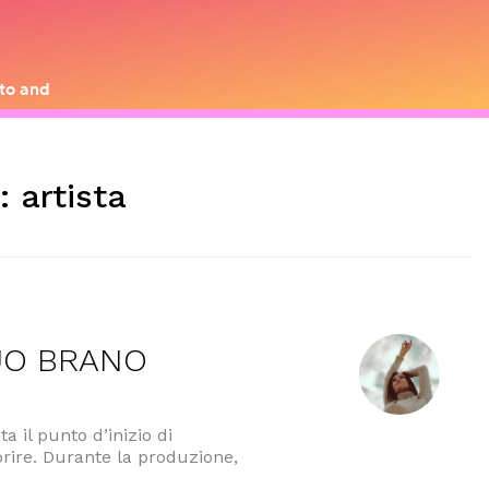
g:
artista
SUO BRANO
a il punto d’inizio di
rire. Durante la produzione,
A IL SUO BRANO D’ESORDIO “NOIRE””