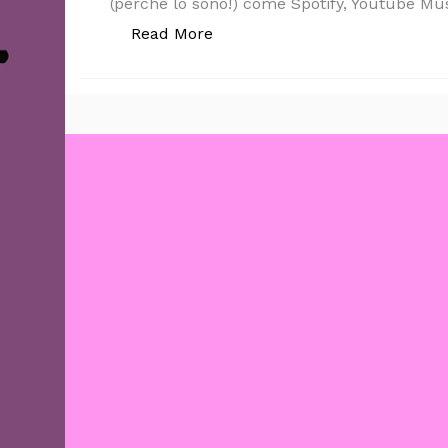
(perché lo sono!) come Spotify, Youtube Mus
“PERCHÉ GLI ANNI ‘10 SONO 
Read More