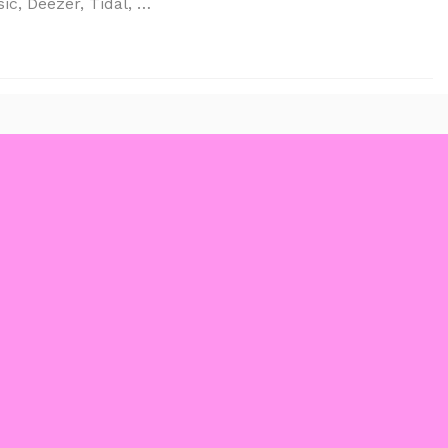
ic, Deezer, Tidal, …
STATI GLI ANNI DELLA SVOLTA MUSICALE IN ITALIA”