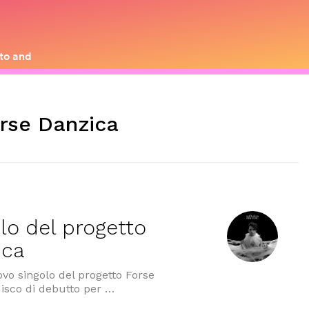
rse Danzica
olo del progetto
ica
ovo singolo del progetto Forse
disco di debutto per …
l progetto electro-noir Forse Danzica”