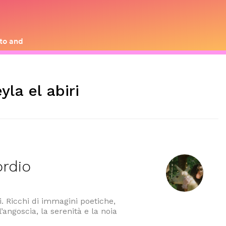
eyla el abiri
ordio
ri. Ricchi di immagini poetiche,
l’angoscia, la serenità e la noia
isco d’esordio di Leyla El Abiri”