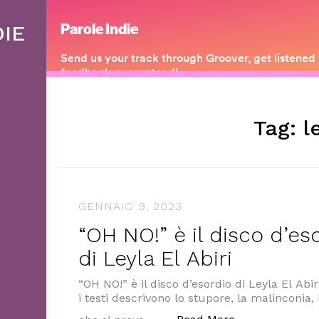
DIE
Tag:
l
GENNAIO 9, 2023
“OH NO!” è il disco d’es
di Leyla El Abiri
“OH NO!” è il disco d’esordio di Leyla El Abi
i testi descrivono lo stupore, la malinconia, 
““OH NO!” è il d