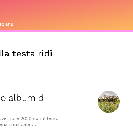
lla testa ridi
rzo album di
 Novembre 2022 con il terzo
scena musicale …
album di CATO”