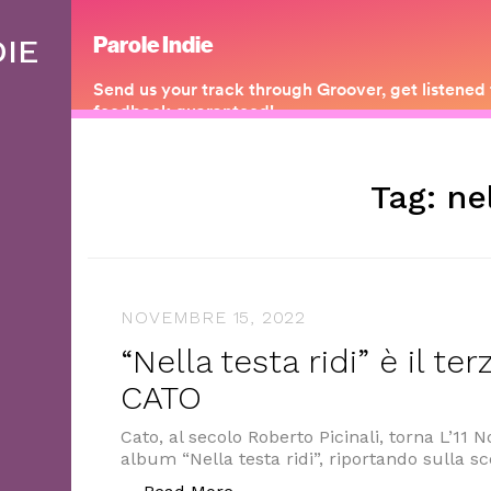
DIE
Tag:
ne
NOVEMBRE 15, 2022
“Nella testa ridi” è il te
CATO
Cato, al secolo Roberto Picinali, torna L’11
album “Nella testa ridi”, riportando sulla 
““Nella testa ridi” è il terzo 