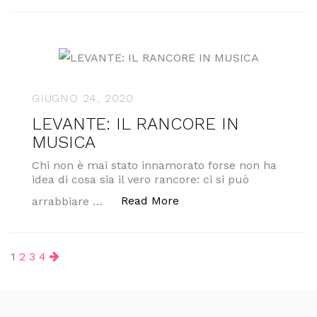
GIUGNO 24, 2020
LEVANTE: IL RANCORE IN
MUSICA
Chi non è mai stato innamorato forse non ha
idea di cosa sia il vero rancore: ci si può
“LEVANTE: IL RANCORE 
Read More
arrabbiare …
Paginazione
1
2
3
4
degli
articoli