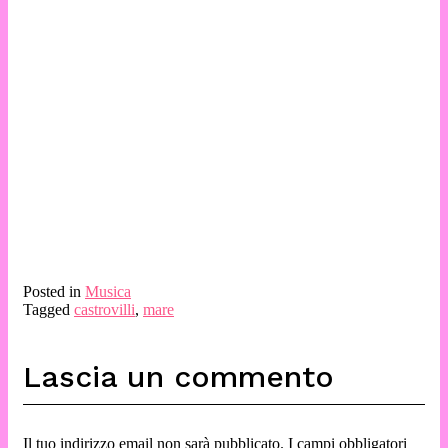
Posted in
Musica
Tagged
castrovilli
,
mare
Lascia un commento
Il tuo indirizzo email non sarà pubblicato.
I campi obbligatori