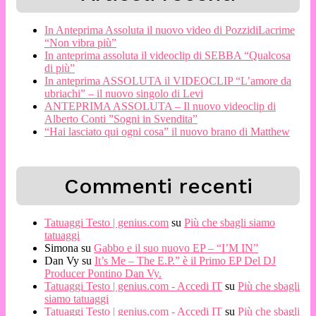
In Anteprima Assoluta il nuovo video di PozzidiLacrime
“Non vibra più”
In anteprima assoluta il videoclip di SEBBA “Qualcosa
di più”
In anteprima ASSOLUTA il VIDEOCLIP “L’amore da
ubriachi” – il nuovo singolo di Levi
ANTEPRIMA ASSOLUTA – Il nuovo videoclip di
Alberto Conti ”Sogni in Svendita”
“Hai lasciato qui ogni cosa” il nuovo brano di Matthew
Commenti recenti
Tatuaggi Testo | genius.com
su
Più che sbagli siamo
tatuaggi
Simona
su
Gabbo e il suo nuovo EP – “I’M IN”
Dan Vy
su
It’s Me – The E.P.” è il Primo EP Del DJ
Producer Pontino Dan Vy.
Tatuaggi Testo | genius.com - Accedi IT
su
Più che sbagli
siamo tatuaggi
Tatuaggi Testo | genius.com - Accedi IT
su
Più che sbagli