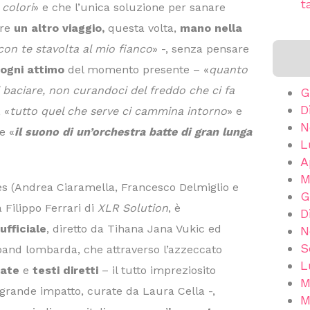
t
 colori
» e che l’unica soluzione per sanare
are
un altro viaggio,
questa volta,
mano nella
con te stavolta al mio fianco
» -, senza pensare
ogni attimo
del momento presente – «
quanto
i baciare, non curandoci del freddo che ci fa
G
D
 «
tutto quel che serve ci cammina intorno
» e
N
e «
il suono di un’orchestra batte di gran lunga
L
A
M
 Tes (Andrea Ciaramella, Francesco Delmiglio e
G
 Filippo Ferrari di
XLR Solution
, è
D
ufficiale
, diretto da Tihana Jana Vukic ed
N
S
band lombarda, che attraverso l’azzeccato
L
cate
e
testi diretti
– il tutto impreziosito
M
i grande impatto, curate da Laura Cella -,
M