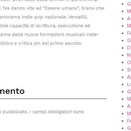
G
 i Tes danno vita ad “Essere umano”, brano che
M
panorama indie-pop nazionale. Versatili,
A
M
ibile capacità di scrittura, esecuzione ed
F
blema delle nuove formazioni musicali indie-
G
blico e critica sin dal primo ascolto.
D
N
O
S
A
L
mento
G
M
A
à pubblicato.
I campi obbligatori sono
M
F
G