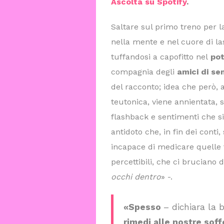
Ascolta su Spotify
.
Saltare sul primo treno per la
nella mente e nel cuore di la
tuffandosi a capofitto nel
pot
compagnia degli
amici di s
del racconto; idea che però, a
teutonica, viene annientata,
flashback e sentimenti che si
antidoto che, in fin dei conti,
incapace di medicare quelle f
percettibili, che ci bruciano 
occhi dentro
» -.
«Spesso
– dichiara la 
rimedi alle nostre soff