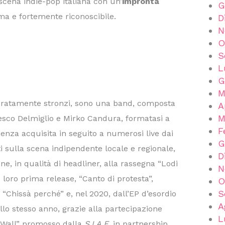
 scena indie-pop italiana con un’
impronta
G
ima e fortemente riconoscibile.
D
N
O
S
L
G
M
geratamente stronzi, sono una band, composta
A
M
sco Delmiglio e Mirko Candura, formatasi a
F
ienza acquisita in seguito a numerosi live dai
G
ti sulla scena indipendente locale e regionale,
D
ne, in qualità di headliner, alla rassegna “Lodi
N
 loro prima release, “Canto di protesta”,
O
S
 “Chissà perché” e, nel 2020, dall’EP d’esordio
A
lo stesso anno, grazie alla partecipazione
L
e Wall” promosso dalla
S.I.A.E.
in partnership