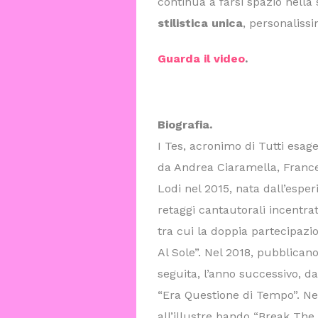
continua a farsi spazio nella
stilistica unica
, personaliss
Guarda il video
.
Biografia.
I Tes, acronimo di Tutti esa
da Andrea Ciaramella, France
Lodi nel 2015, nata dall’esper
retaggi cantautorali incentra
tra cui la doppia partecipazio
Al Sole”. Nel 2018, pubblicano
seguita, l’anno successivo, da
“Era Questione di Tempo”. Nel
all’illustre bando “Break Th