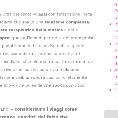
n
P
 Città dei cento villaggi con l’intenzione insita
p
sciarsi alle spalle una
relazione complessa
,
I
ere terapeutico della musica
e della
v
“
empre
: questa l’idea di partenza del protagonista
I
 pochi istanti dal suo arrivo nella capitale
V
 surclassata da una tempesta emotiva di
u
 insediano, si annidano tra le sfumature di un
d
 si rivela inerte, sterile, un vano placebo
A
n
erite invisibili, eppure così concretamente
C
dentro – «
c’è un vinile che suona con i tuoi
“
i
band –
consideriamo i viaggi come
erenze, convinti del fatto che