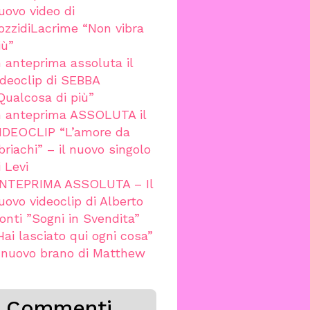
uovo video di
ozzidiLacrime “Non vibra
iù”
n anteprima assoluta il
ideoclip di SEBBA
Qualcosa di più”
n anteprima ASSOLUTA il
IDEOCLIP “L’amore da
briachi” – il nuovo singolo
i Levi
NTEPRIMA ASSOLUTA – Il
uovo videoclip di Alberto
onti ”Sogni in Svendita”
Hai lasciato qui ogni cosa”
l nuovo brano di Matthew
Commenti