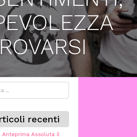
APEVOLEZZA
TROVARSI
a
rticoli recenti
n Anteprima Assoluta il