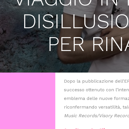
DISILLUSI
PER RIN
Dopo la pubblicazione dell’EP
successo ottenuto con l’inte
emblema delle nuove formazio
riconfermando versatilità, tal
Music Records/Visory Recor