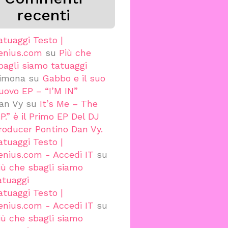
recenti
atuaggi Testo |
enius.com
su
Più che
bagli siamo tatuaggi
imona
su
Gabbo e il suo
uovo EP – “I’M IN”
an Vy
su
It’s Me – The
.P.” è il Primo EP Del DJ
roducer Pontino Dan Vy.
atuaggi Testo |
enius.com - Accedi IT
su
iù che sbagli siamo
atuaggi
atuaggi Testo |
enius.com - Accedi IT
su
iù che sbagli siamo