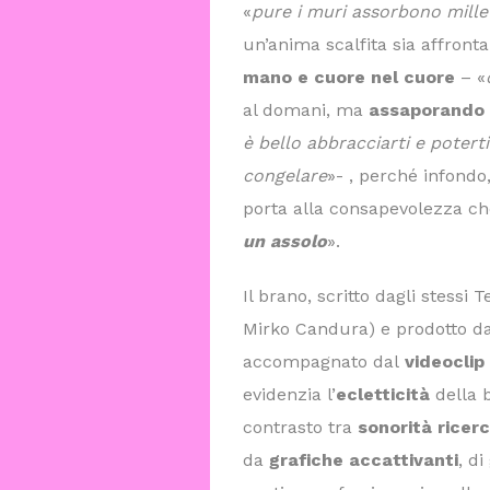
«
pure i muri assorbono mille
un’anima scalfita sia affront
mano e cuore nel cuore
– «
al domani, ma
assaporando 
è bello abbracciarti e potert
congelare
»- , perché infondo,
porta alla consapevolezza ch
un assolo
».
Il brano, scritto dagli stessi
Mirko Candura) e prodotto da
accompagnato dal
videoclip 
evidenzia l’
ecletticità
della 
contrasto tra
sonorità ricer
da
grafiche accattivanti
, d