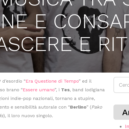
ONE E CONS
ASCERE E RI
Ricerc
 d’esordio “
Era Questione di Tempo
” ed il
per:
nso brano “
Essere umano
”, i
Tes
, band lodigiana
ni indie-pop nazionali, tornano a stupire,
ento e sensibilità autorale con “
Berlino
” (
Pako
A
ds
), il loro nuovo singolo.
I