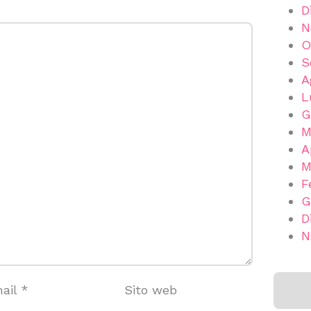
D
N
O
S
A
L
G
M
A
M
F
G
D
N
ail
*
Sito web