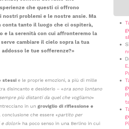
 esperienze che questi ci offrono
i nostri problemi e le nostre ansie. Ma
T
n conta tanto il luogo che ci ospiterà,
g
o e la serenità con cui affronteremo la
s
serve cambiare il cielo sopra la tua
S
ti addosso le tue sofferenze?»
n
D
E
P
T
 stessi
e le proprie emozioni, a più di mille
g
 tra disincanto e desiderio – «
ora sono lontano
P
 sempre più distanti da quel che vogliamo
»
t
intrecciano in un
groviglio di riflessione e
T
a conclusione che essere «
partito per
g
P
 e dolori
» ha poco senso in una Berlino in cui