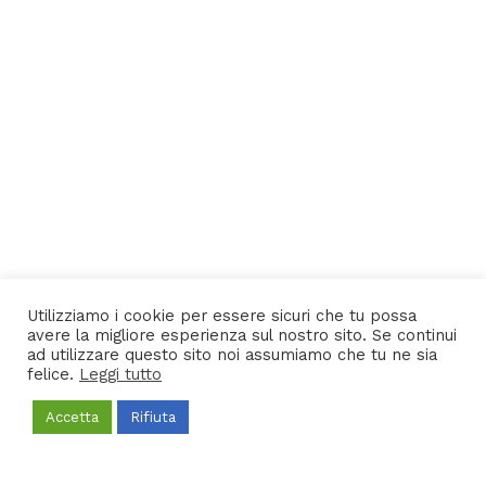
NEXT POST
Fuori dal
PREVIOUS POST
28 maggio
DANU FUORI
“Schedine”,
ORA
il nuovo
“DELIVEROO”
singolo di
Utilizziamo i cookie per essere sicuri che tu possa
Luka Sensi
avere la migliore esperienza sul nostro sito. Se continui
ad utilizzare questo sito noi assumiamo che tu ne sia
felice.
Leggi tutto
Accetta
Rifiuta