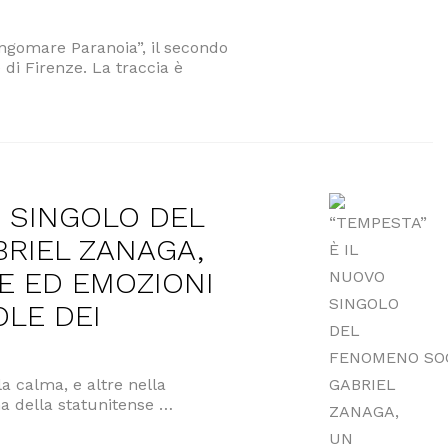
Lungomare Paranoia”, il secondo
 di Firenze. La traccia è
MARE PARANOIA” il secondo singolo della cantautrice Fio
O SINGOLO DEL
RIEL ZANAGA,
E ED EMOZIONI
OLE DEI
a calma, e altre nella
nna della statunitense …
NGOLO DEL FENOMENO SOCIAL GABRIEL ZANAGA, UN URAG