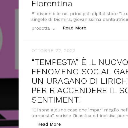
Fiorentina
E’ disponibile nei principali digital store “
singolo di Diomira, giovanissima cantautrice
“DIOMIRA – “LUNGO
Read More
prodotta …
OTTOBRE 22, 2022
“TEMPESTA” È IL NUOV
FENOMENO SOCIAL GAB
UN URAGANO DI LIRICH
PER RIACCENDERE IL S
SENTIMENTI
“Ci sono alcune cose che impari meglio nell
tempesta”, scrisse l’icastica ed incisiva pe
““TEMPESTA” È IL NUOVO SI
Read More