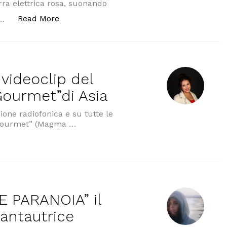
arra elettrica rosa, suonando
“MILLE torna con MONSIEUR MALHEUR un bra
Read More
 …
 videoclip del
Gourmet”di Asia
ione radiofonica e su tutte le
o Gourmet” (Magma …
oclip del nuovo brano “Suicidio Gourmet”di Asia”
 PARANOIA” il
antautrice