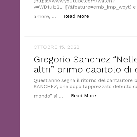
(https://www.youtube.com/watch?
v=WD1uiz2LHjY&feature=emb_imp_woyt) e un
“Tiamo racconta “Poe
Read More
amore, …
OTTOBRE 15, 2022
Gregorio Sanchez “Nelle
altri” primo capitolo di 
Quest’anno segna il ritorno del cantautor
SANCHEZ, che dopo l’apprezzato debutto con
“Gregorio Sanchez
Read More
mondo” si …