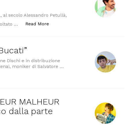
 al secolo Alessandro Petullà,
“Petullà presenta “A casa presto” i
Read More
coltato …
Bucati”
e Dischi e in distribuzione
 Kenai, moniker di Salvatore …
i””
SIEUR MALHEUR
co dalla parte