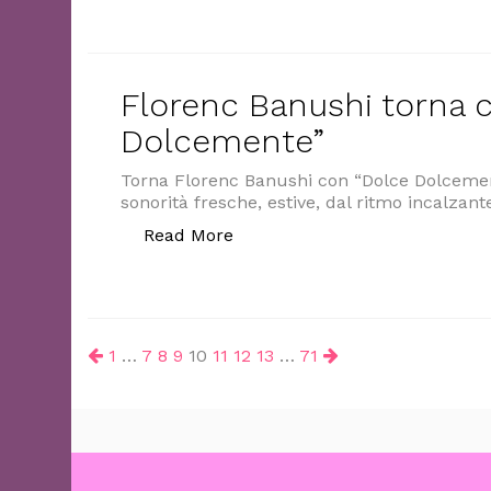
Florenc Banushi torna 
Dolcemente”
Torna Florenc Banushi con “Dolce Dolcement
sonorità fresche, estive, dal ritmo incalzant
“Florenc Banushi torna con “
Read More
Paginazione
1
…
7
8
9
10
11
12
13
…
71
degli
articoli