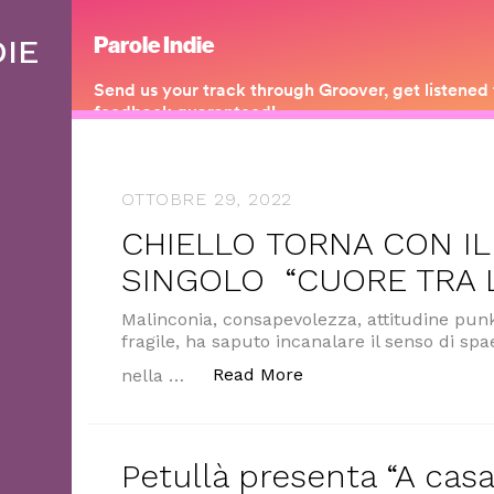
DIE
OTTOBRE 29, 2022
CHIELLO TORNA CON I
SINGOLO “CUORE TRA 
Malinconia, consapevolezza, attitudine punk
fragile, ha saputo incanalare il senso di s
“CHIELLO TORNA CON
Read More
nella …
Petullà presenta “A casa