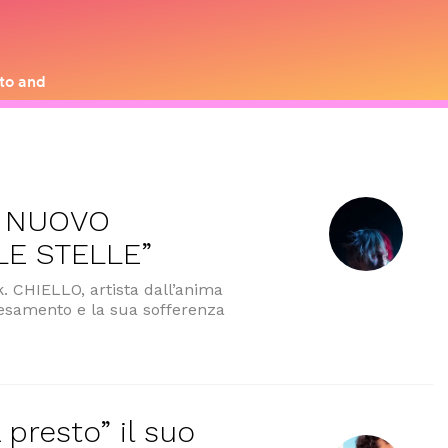
L NUOVO
LE STELLE”
. CHIELLO, artista dall’anima
paesamento e la sua sofferenza
 IL NUOVO SINGOLO “CUORE TRA LE STELLE””
 presto” il suo