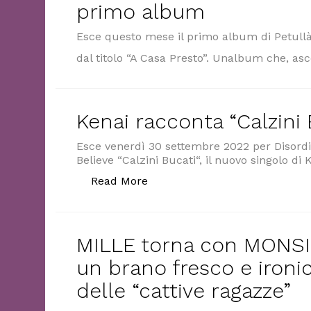
primo album
Esce questo mese il primo album di Petullà,
dal titolo “A Casa Presto”. Unalbum che, as
Kenai racconta “Calzini 
Esce venerdì 30 settembre 2022 per Disordin
Believe “Calzini Bucati“, il nuovo singolo di
“Kenai racconta “Calzini Bucat
Read More
MILLE torna con MON
un brano fresco e ironi
delle “cattive ragazze”