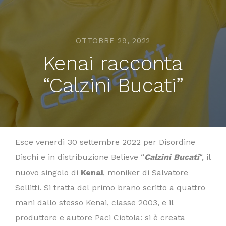
OTTOBRE 29, 2022
Kenai racconta
“Calzini Bucati”
Esce venerdì 30 settembre 2022 per Disordine
Dischi e in distribuzione Believe “
Calzini Bucati
“, il
nuovo singolo di
Kenai
, moniker di Salvatore
Sellitti. Si tratta del primo brano scritto a quattro
mani dallo stesso Kenai, classe 2003, e il
produttore e autore Paci Ciotola: si è creata