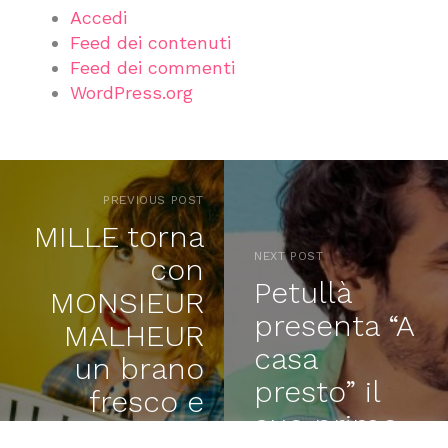
Accedi
Feed dei contenuti
Feed dei commenti
WordPress.org
PREVIOUS POST
MILLE torna
NEXT POST
con
Petullà
MONSIEUR
presenta “A
MALHEUR
casa
un brano
presto” il
fresco e
suo primo
ironico dalla