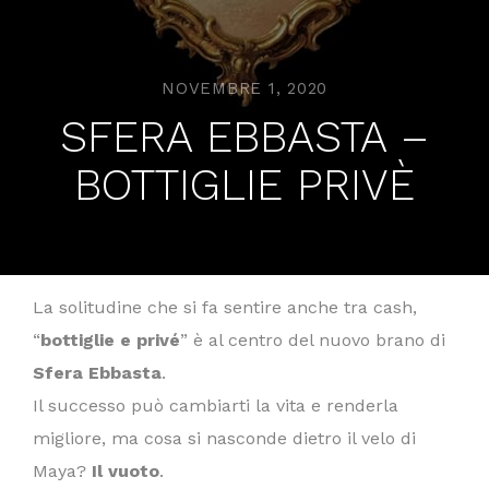
NOVEMBRE 1, 2020
SFERA EBBASTA –
BOTTIGLIE PRIVÈ
La solitudine che si fa sentire anche tra cash,
“
bottiglie e privé
” è al centro del nuovo brano di
Sfera Ebbasta
.
Il successo può cambiarti la vita e renderla
migliore, ma cosa si nasconde dietro il velo di
Maya?
Il vuoto
.