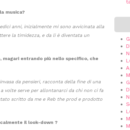
t
 la musica?
dici anni, inizialmente mi sono avvicinata alla
ere la timidezza, e da li è diventata un
G
D
N
, magari entrando più nello specifico, che
L
A
M
 invasa da pensieri, racconta della fine di una
G
D
 a volte serve per allontanarci da chi non ci fa
N
tato scritto da me e Reb the prod e prodotto
S
L
M
icalmente il look-down ?
M