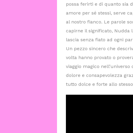
possa ferirti e di quanto sia d
amore per sé stessi, serve ca
al nostro fianco. Le parole s
capirne il significato, Nudda 
lascia senza fiato ad ogni par
Un pezzo sincero che descriv
volta hanno provato o provera
viaggio magico nell’universo 
dolore e consapevolezza graz
tutto dolce e forte allo stess