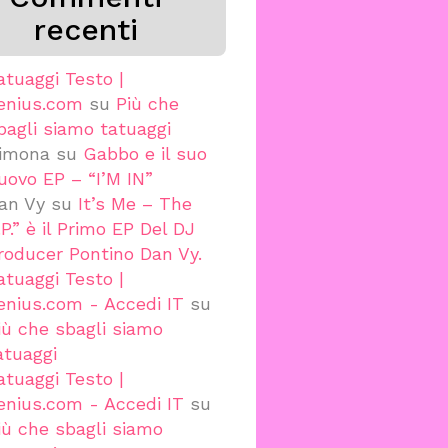
recenti
atuaggi Testo |
enius.com
su
Più che
bagli siamo tatuaggi
imona
su
Gabbo e il suo
uovo EP – “I’M IN”
an Vy
su
It’s Me – The
.P.” è il Primo EP Del DJ
roducer Pontino Dan Vy.
atuaggi Testo |
enius.com - Accedi IT
su
iù che sbagli siamo
atuaggi
atuaggi Testo |
enius.com - Accedi IT
su
iù che sbagli siamo