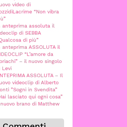
uovo video di
ozzidiLacrime “Non vibra
iù”
n anteprima assoluta il
ideoclip di SEBBA
Qualcosa di più”
n anteprima ASSOLUTA il
IDEOCLIP “L’amore da
briachi” – il nuovo singolo
i Levi
NTEPRIMA ASSOLUTA – Il
uovo videoclip di Alberto
onti ”Sogni in Svendita”
Hai lasciato qui ogni cosa”
l nuovo brano di Matthew
Commenti