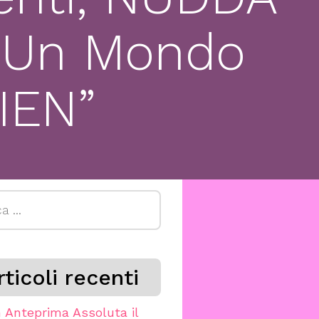
n Un Mondo
IEN”
a
rticoli recenti
n Anteprima Assoluta il