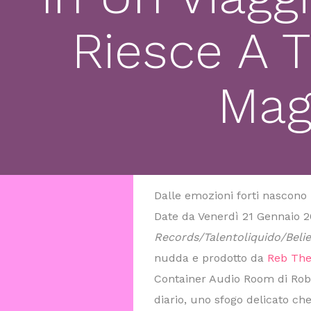
Riesce A 
Mag
Dalle emozioni forti nascono 
Date da Venerdì 21 Gennaio 
Records/Talentoliquido/Beli
nudda e prodotto da
Reb The
Container Audio Room di Robert
diario, uno sfogo delicato c