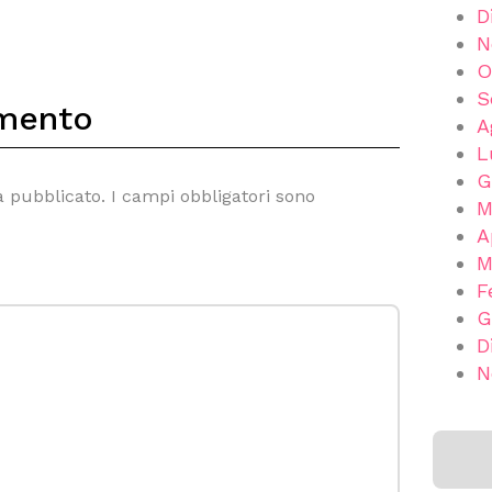
D
N
O
S
mento
A
L
G
à pubblicato.
I campi obbligatori sono
M
A
M
F
G
D
N