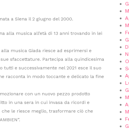
G
M
A
ata a Siena il 2 giugno del 2000.
M
F
a alla musica all’età di 13 anni trovando in lei
G
D
 alla musica Giada riesce ad esprimersi e
N
 sue sfaccettature. Partecipa alla quindicesima
O
o tutti e successivamente nel 2021 esce il suo
S
A
 racconta in modo toccante e delicato la fine
L
G
emozionare con un nuovo pezzo prodotto
M
itto in una sera in cui invasa da ricordi e
A
ò che le riesce meglio, trasformare ciò che
M
F
“AMBIEN”.
G