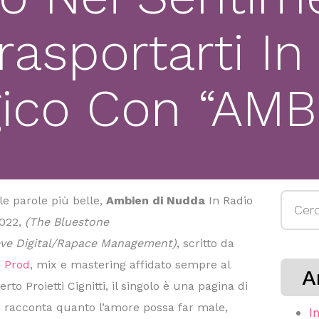
Trasportarti I
ico Con “AMB
Ricerc
le parole più belle,
Ambien di Nudda
In Radio
per:
2022,
(The Bluestone
eve Digital/Rapace Management)
, scritto da
 Prod
, mix e mastering affidato sempre al
A
o Proietti Cignitti, il singolo è una pagina di
he racconta quanto l’amore possa far male,
I