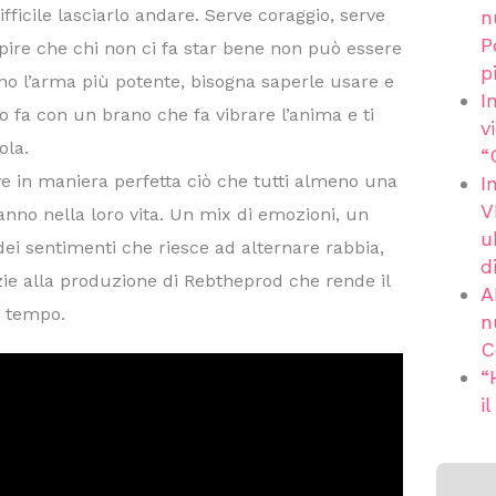
ifficile lasciarlo andare. Serve coraggio, serve
n
P
pire che chi non ci fa star bene non può essere
p
ono l’arma più potente, bisogna saperle usare e
I
lo fa con un brano che fa vibrare l’anima e ti
v
ola.
“
e in maniera perfetta ciò che tutti almeno una
I
V
nno nella loro vita. Un mix di emozioni, un
u
dei sentimenti che riesce ad alternare rabbia,
d
ie alla produzione di Rebtheprod che rende il
A
o tempo.
n
C
“
i