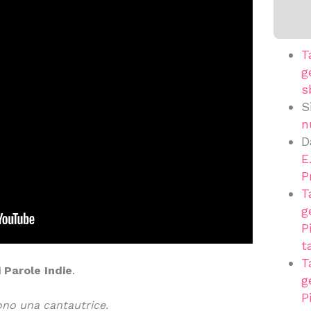
T
g
s
S
n
D
E
P
T
g
P
t
T
i Parole Indie
.
g
P
ono una cantautrice.