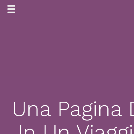
Skip
to
content
Una Pagina 
In Un Viagg