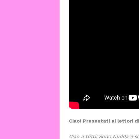
Ciao! Presentati ai lettori d
Ciao a tutti! Sono Nudda e s