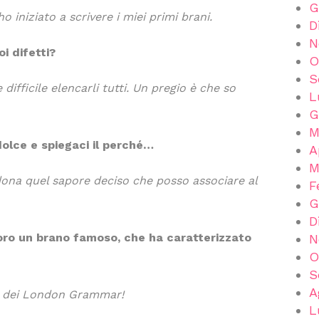
G
 iniziato a scrivere i miei primi brani.
D
N
oi difetti?
O
S
 difficile elencarli tutti. Un pregio è che so
L
G
M
dolce e spiegaci il perché…
A
M
 dona quel sapore deciso che posso associare al
F
G
D
 loro un brano famoso, che ha caratterizzato
N
O
S
A
g dei London Grammar!
L