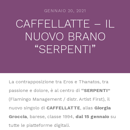
GENNAIO 20, 2021
CAFFELLATTE – IL
NUOVO BRANO
“SERPENTI”
La contrapposizione tra Eros e Thanatos, tra
passione e dolore, è al centro di
“SERPENTI”
(Flamingo Management / distr. Artist First), il
nuovo singolo di
CAFFELLATTE
, alias
Giorgia
Groccia
, barese, classe 1994,
dal 15 gennaio
su
tutte le piatteforme digitali.