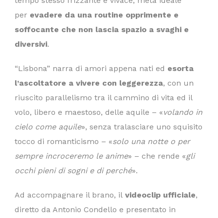
tempo stesso frizzante e vivace, meta ideale
per
evadere da una routine opprimente e
soffocante che non lascia spazio a svaghi e
diversivi
.
“Lisbona” narra di amori appena nati ed
esorta
l’ascoltatore a vivere con leggerezza
, con un
riuscito parallelismo tra il cammino di vita ed il
volo, libero e maestoso, delle aquile – «
volando in
cielo come aquile
», senza tralasciare uno squisito
tocco di romanticismo – «
solo una notte o per
sempre incroceremo le anime
» – che rende «
gli
occhi pieni di sogni e di perché
».
Ad accompagnare il brano, il
videoclip ufficiale
,
diretto da Antonio Condello e presentato in