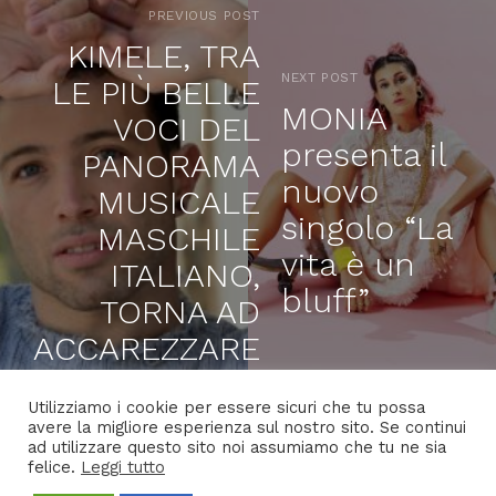
PREVIOUS POST
KIMELE, TRA
NEXT POST
LE PIÙ BELLE
MONIA
VOCI DEL
presenta il
PANORAMA
nuovo
MUSICALE
singolo “La
MASCHILE
vita è un
ITALIANO,
bluff”
TORNA AD
ACCAREZZARE
L’ANIMA CON
Utilizziamo i cookie per essere sicuri che tu possa
“SOLO TE”, IL
avere la migliore esperienza sul nostro sito. Se continui
ad utilizzare questo sito noi assumiamo che tu ne sia
SUO NUOVO
felice.
Leggi tutto
SINGOLO