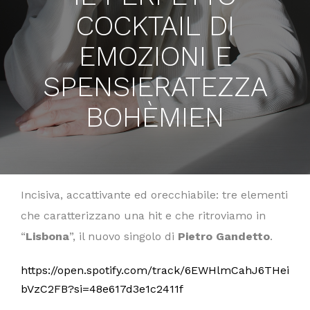
COCKTAIL DI
EMOZIONI E
SPENSIERATEZZA
BOHÈMIEN
Incisiva, accattivante ed orecchiabile: tre elementi
che caratterizzano una hit e che ritroviamo in
“
Lisbona
”, il nuovo singolo di
Pietro Gandetto
.
https://open.spotify.com/track/6EWHlmCahJ6THei
bVzC2FB?si=48e617d3e1c2411f