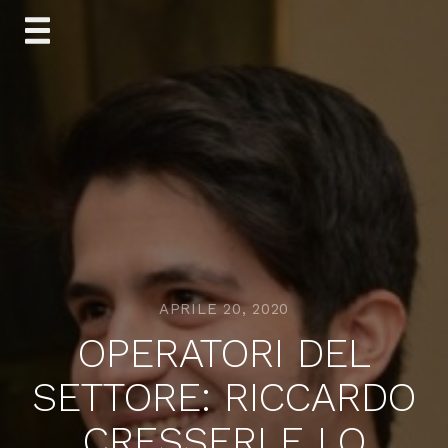
Skip
to
content
APRILE 20, 2020
OPERATORI DEL
SETTORE: RICCARDO
CRESSERI E LO