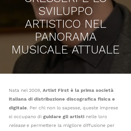
SVILUPPO
ARTISTICO NEL
PANORAMA
MUSICALE ATTUALE
Nata nel 2009,
Artist First
è la prima società
italiana di distribuzione discografica fisica e
digitale
. Per chi non lo sapesse, queste imprese
si occupano di
guidare gli artisti
nelle loro
release
e permettere la migliore diffusione per