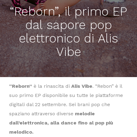
“Reborn”, il primo EP
dal sapore pop
elettronico di Alis
Vibe
“Reborn”
è la rinascita di
Alis Vibe
. “Rebon” è il
suo primo EP disponibile su tutte le piattaforme
digitali dal 22 settembre. Sei brani pop che
spaziano attraverso diverse
melodie
dall’elettronica, alla dance fino al pop più
melodico.