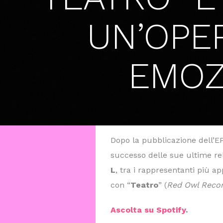
UN’OPER
EMOZI
Dopo la pubblicazione dell’EP
successo delle sue ultime rel
L
, tra i rappresentanti più ap
con “
Teatro
” (
Red Owl Recor
Ascolta su Spotify
.