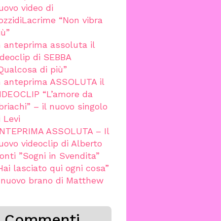
uovo video di
ozzidiLacrime “Non vibra
iù”
n anteprima assoluta il
ideoclip di SEBBA
Qualcosa di più”
n anteprima ASSOLUTA il
IDEOCLIP “L’amore da
briachi” – il nuovo singolo
i Levi
NTEPRIMA ASSOLUTA – Il
uovo videoclip di Alberto
onti ”Sogni in Svendita”
Hai lasciato qui ogni cosa”
l nuovo brano di Matthew
Commenti