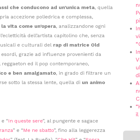
n
assi che conducono ad un’unica meta
, quella
P
opria accezione poliedrica e complessa,
p
 la vita come un’opera
, analizzandone ogni
I
ecletticità dell’artista capitolino che, senza
v
“
usicali e culturali del
rap di matrice Old
I
i esordi, grazie ad influenze provenienti da
V
 il reggaeton ed il pop contemporaneo,
u
ico e ben amalgamato
, in grado di filtrare un
d
se sotto la stessa lente, quella di
un animo
A
n
C
“
i
 e “
In queste sere
”, al pungente e sagace
ranza
” e “
Me ne sbatto
”, fino alla leggerezza
ador
” (feat. La Rueña), “
Che Hit
” e “
Sopra