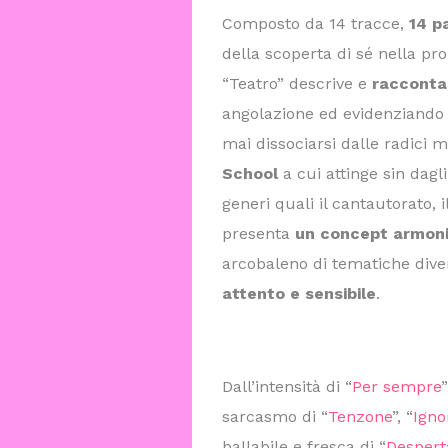
Composto da 14 tracce,
14 p
della scoperta di sé nella pr
“Teatro” descrive e
racconta
angolazione ed evidenziando l’
mai dissociarsi dalle radici m
School
a cui attinge sin dagl
generi quali il cantautorato,
presenta
un concept armon
arcobaleno di tematiche diver
attento e sensibile
.
Dall’intensità di “
Per sempre
”
sarcasmo di “
Tenzone
”, “
Igno
ballabile e fresca di “
Despert