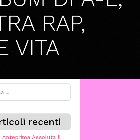
TRA RAP,
E VITA
a
rticoli recenti
n Anteprima Assoluta il