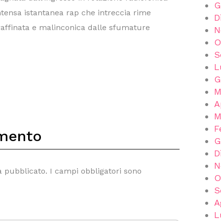
G
intensa istantanea rap che intreccia rime
D
affinata e malinconica dalle sfumature
N
O
S
L
G
M
A
M
F
mento
G
D
N
à pubblicato.
I campi obbligatori sono
O
S
A
L