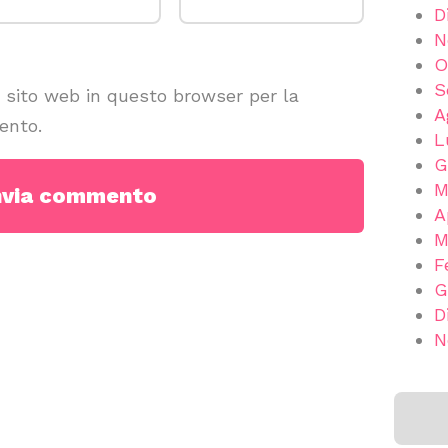
D
N
O
S
e sito web in questo browser per la
A
ento.
L
G
M
A
M
F
G
D
N