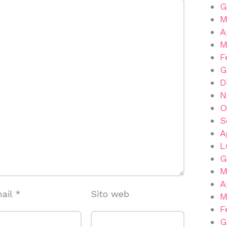
G
M
A
M
F
G
D
N
O
S
A
L
G
M
A
ail
*
Sito web
M
F
G