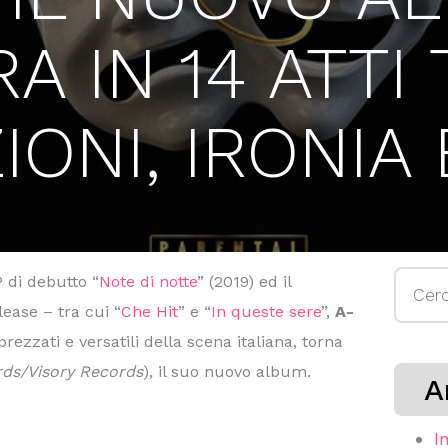
A IN 14 ATTI 
ONI, IRONIA 
Ricerc
 di debutto “
Note di notte
” (2019) ed il
per:
ease – tra cui “
Che Hit
” e “
In queste sere
”,
A-
prezzati e versatili della scena italiana, torna
ds/Visory Records
), il suo nuovo album.
A
I