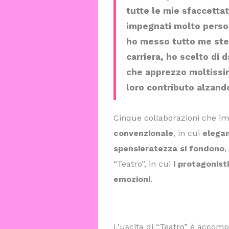
tutte le mie sfaccetta
impegnati molto persona
ho messo tutto me stes
carriera, ho scelto di 
che apprezzo moltissim
loro contributo alzando
Cinque collaborazioni che i
convenzionale
, in cui
elegan
spensieratezza si fondono
,
“Teatro”, in cui
i protagonisti
emozioni
.
L’uscita di “Teatro” è accomp