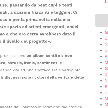
t
ture, passando da beat cupi e testi
li, a canzoni frizzanti e leggere. Ci
so e per la prima volta nella mia
dare spazio ad artisti emergenti, amici
G
o e che ero certo avrebbero dato il
D
 il livello del progetto».
N
L
mpreziosiscono
un album sentito e non
A
M
za, astuzia, ironia, sentimenti e
G
 dando vita ad uno spettacolare e variopinto
D
 indiscussi sono i colori della verità e delle
N
S
L
M
M
agnata dall’ingresso in rotazione radiofonica