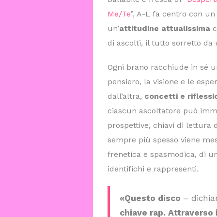
Me/Te
”, A-L fa centro con u
un’
attitudine attualissima
c
di ascolti, il tutto sorretto d
Ogni brano racchiude in sé 
pensiero, la visione e le espe
dall’altra,
concetti e riflessi
ciascun ascoltatore può im
prospettive, chiavi di lettura 
sempre più spesso viene messa
frenetica e spasmodica, di un
identifichi e rappresenti.
«Questo disco
– dichia
chiave rap. Attraverso