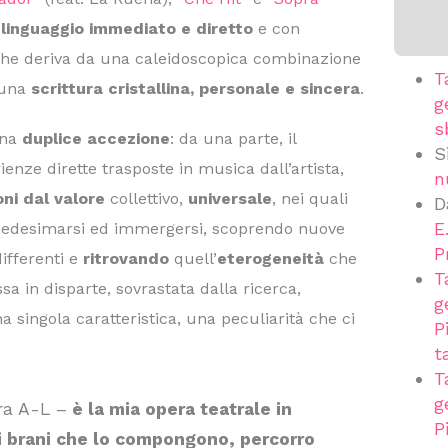
n
linguaggio immediato e diretto
e con
he deriva da una caleidoscopica combinazione
T
a una
scrittura cristallina, personale e sincera
.
g
s
una
duplice accezione
: da una parte, il
S
rienze dirette trasposte in musica dall’artista,
n
oni dal valore
collettivo,
universale
, nei quali
D
E
medesimarsi ed immergersi, scoprendo nuove
P
differenti e
ritrovando
quell’
eterogeneità
che
T
 in disparte, sovrastata dalla ricerca,
g
a singola caratteristica, una peculiarità che ci
P
t
T
g
ra A-L –
è la mia opera teatrale in
P
 i brani che lo compongono, percorro