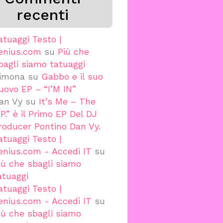
recenti
atuaggi Testo |
enius.com
su
Più che
bagli siamo tatuaggi
imona
su
Gabbo e il suo
uovo EP – “I’M IN”
an Vy
su
It’s Me – The
.P.” è il Primo EP Del DJ
roducer Pontino Dan Vy.
atuaggi Testo |
enius.com - Accedi IT
su
iù che sbagli siamo
atuaggi
atuaggi Testo |
enius.com - Accedi IT
su
iù che sbagli siamo