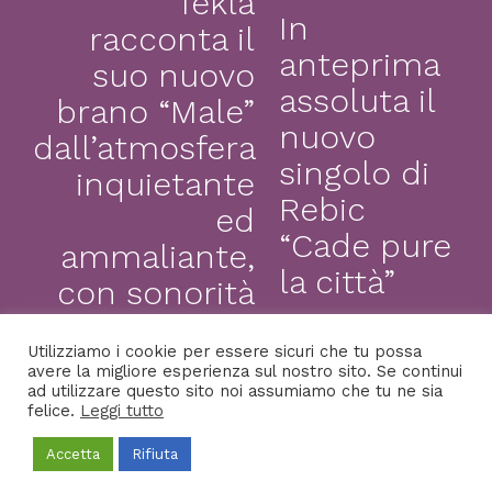
Tekla
In
racconta il
anteprima
suo nuovo
assoluta il
brano “Male”
nuovo
dall’atmosfera
singolo di
inquietante
Rebic
ed
“Cade pure
ammaliante,
la città”
con sonorità
che si
Utilizziamo i cookie per essere sicuri che tu possa
alternano tra
avere la migliore esperienza sul nostro sito. Se continui
ad utilizzare questo sito noi assumiamo che tu ne sia
dolcezza e
felice.
Leggi tutto
amarezza
Accetta
Rifiuta