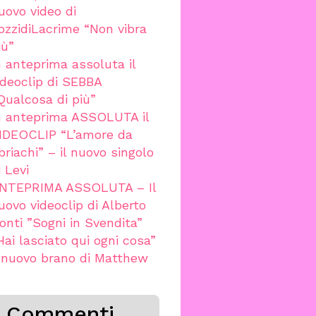
uovo video di
ozzidiLacrime “Non vibra
iù”
n anteprima assoluta il
ideoclip di SEBBA
Qualcosa di più”
n anteprima ASSOLUTA il
IDEOCLIP “L’amore da
briachi” – il nuovo singolo
i Levi
NTEPRIMA ASSOLUTA – Il
uovo videoclip di Alberto
onti ”Sogni in Svendita”
Hai lasciato qui ogni cosa”
l nuovo brano di Matthew
Commenti