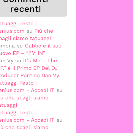
recenti
atuaggi Testo |
enius.com
su
Più che
bagli siamo tatuaggi
imona
su
Gabbo e il suo
uovo EP – “I’M IN”
an Vy
su
It’s Me – The
.P.” è il Primo EP Del DJ
roducer Pontino Dan Vy.
atuaggi Testo |
enius.com - Accedi IT
su
iù che sbagli siamo
atuaggi
atuaggi Testo |
enius.com - Accedi IT
su
iù che sbagli siamo