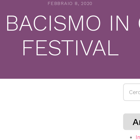
FEBBRAIO 8, 2020
L BACISMO IN
FESTIVAL
Ricerc
per:
A
I