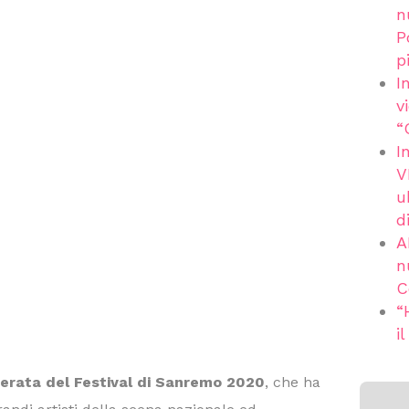
n
P
p
I
v
“
I
V
u
d
A
n
C
“
i
erata del Festival di Sanremo
2020
, che ha