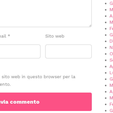
G
M
A
M
F
G
ail
*
Sito web
D
N
O
S
A
L
e sito web in questo browser per la
G
ento.
M
A
M
F
G