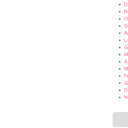
D
N
O
S
A
L
G
M
A
M
F
G
D
N