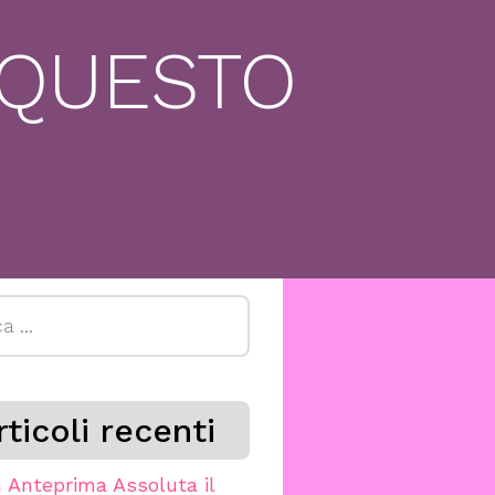
 QUESTO
a
rticoli recenti
n Anteprima Assoluta il