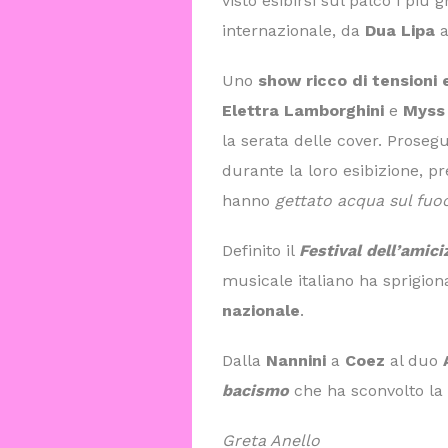
visto esibirsi sul palco i più 
internazionale, da
Dua Lipa
Uno
show ricco di tensioni 
Elettra Lamborghini
e
Myss
la serata delle cover. Prose
durante la loro esibizione, p
hanno
gettato acqua sul fuo
Definito il
Festival dell’amici
musicale italiano ha sprigio
nazionale
.
Dalla
Nannini
a
Coez
al duo
bacismo
che ha sconvolto la 
Greta Anello