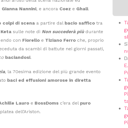
grandi artisti della scena nazionale ed
a
Gianna Nannini
, e ancora
Coez
e
Ghali
.
T
e colpi di scena
a partire dal
bacio saffico
tra
g
 Keta
sulle note di
Non succederà più
durante
s
guendo con
Fiorello
e
Tiziano Ferro
che, proprio
S
receduta da scambi di battute nei giorni passati,
n
co
baciandosi
.
D
E
zia
, la 70esima edizione del più grande evento
P
T
nato
baci ed effusioni
amorose in diretta
g
P
t
Achille Lauro
e
BossDoms
c’era del
puro
T
platea dell’Ariston.
g
P