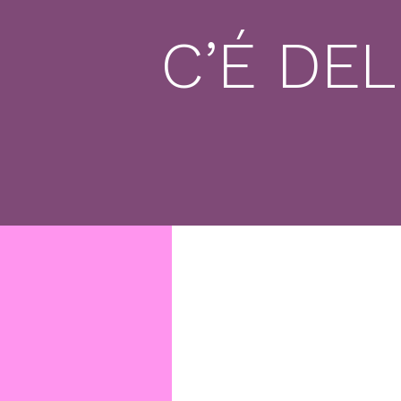
C’É DE