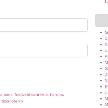
t
G
D
N
L
A
M
G
D
N
S
L
s
,
coez
,
festivaldisanremo
,
fiorello
,
M
,
tizianoferro
M