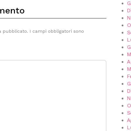
G
mento
D
N
O
à pubblicato.
I campi obbligatori sono
S
L
G
M
A
M
F
G
D
N
O
S
A
L