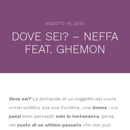
AGOSTO 19, 2020
DOVE SEI? – NEFFA
FEAT. GHEMON
Dove sei?
La domanda di un soggetto dal cuore
ormai scettico alla sua Euridice, una
donna
i cui
passi
sono percepiti
solo in lontananza
, persa
nel
vuoto di un attimo passato
che non può