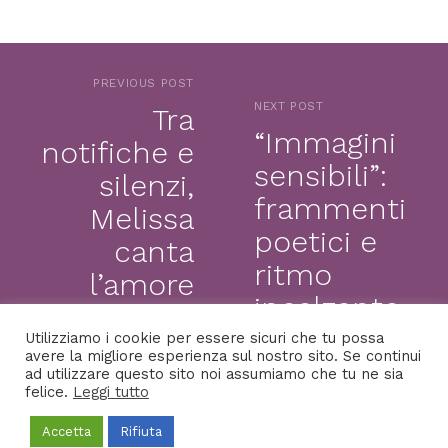
PREVIOUS POST
NEXT POST
Tra
“Immagini
notifiche e
sensibili”:
silenzi,
frammenti
Melissa
poetici e
canta
ritmo
l’amore
incalzante
fragile di
con
Utilizziamo i cookie per essere sicuri che tu possa
oggi nel
avere la migliore esperienza sul nostro sito. Se continui
Calliope
ad utilizzare questo sito noi assumiamo che tu ne sia
brano
felice.
Leggi tutto
“Mon Cher”
Accetta
Rifiuta