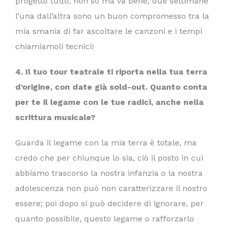
progetto tutto, non so ma va bene, due settimane
l’una dall’altra sono un buon compromesso tra la
mia smania di far ascoltare le canzoni e i tempi
chiamiamoli tecnici!
4. Il tuo tour teatrale ti riporta nella tua terra
d
’
origine, con date gi
à
sold-out. Quanto conta
per te il legame con le tue radici, anche nella
scrittura musicale?
Guarda il legame con la mia terra è totale, ma
credo che per chiunque lo sia, ciò il posto in cui
abbiamo trascorso la nostra infanzia o la nostra
adolescenza non può non caratterizzare il nostro
essere; poi dopo si può decidere di ignorare, per
quanto possibile, questo legame o rafforzarlo