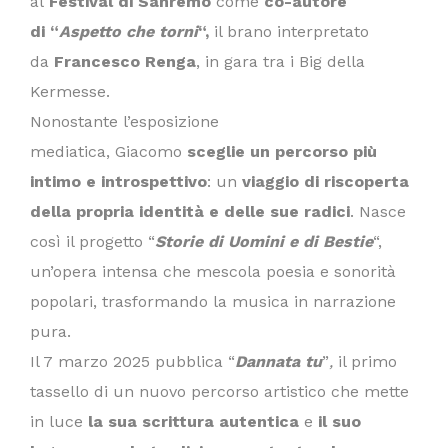
al
Festival di Sanremo
come
co-autore
di “
Aspetto che torni
“,
il brano interpretato
da
Francesco Renga
, in gara tra i Big della
Kermesse.
Nonostante l’esposizione
mediatica, Giacomo
sceglie un percorso più
intimo e introspettivo
: un
viaggio di riscoperta
della propria identità e delle sue radici
. Nasce
così il progetto “
Storie di Uomini e di Bestie
“,
un’opera intensa che mescola poesia e sonorità
popolari, trasformando la musica in narrazione
pura.
Il 7 marzo 2025 pubblica “
Dannata tu
”
,
il primo
tassello di un nuovo percorso artistico che mette
in luce
la sua scrittura autentica
e
il suo