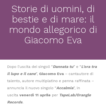
Storie di uomini, di
bestie e di mare: il
mondo allegorico di
Giacomo Eva
Dopo l’uscita dei singoli “
Dannata tu
” e “
L’ora tra
il lupo e il cane
”,
Giacomo Eva
– cantautore di
talento, autore multiplatino e penna raffinata –
annuncia il nuovo singolo “
Accalmia
”, in
uscita
venerdì 11 aprile
per
TapeLab/Orangle
Records
.