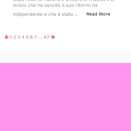
brano che ha sancito il suo ritorno da
“Il Cile 
Read More
indipendente e che è stato …
Paginazione
1
2
3
4
5
6
7
…
67
degli
articoli