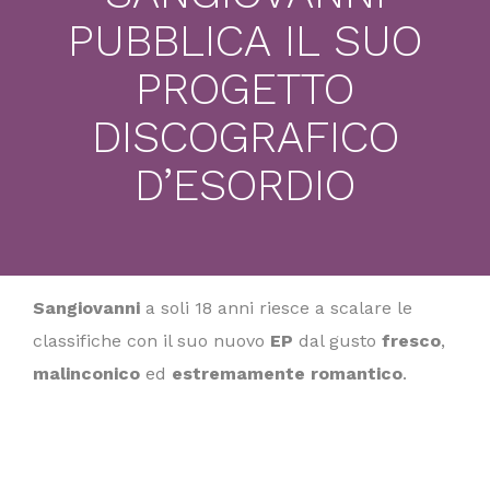
PUBBLICA IL SUO
PROGETTO
DISCOGRAFICO
D’ESORDIO
Sangiovanni
a soli 18 anni riesce a scalare le
classifiche con il suo nuovo
EP
dal gusto
fresco
,
malinconico
ed
estremamente romantico
.