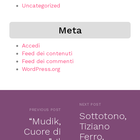
Uncategorized
Meta
Accedi
Feed dei contenuti
Feed dei commenti
WordPress.org
NEXT POST
PREVIOUS POST
Sottotono,
“Mudik,
Tiziano
Cuore di
Ferro,